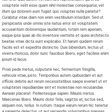
voluptate velit esse quam nihil molestiae consequatur, vel
illum qui dolorem eum fugiat quo voluptas nulla pariatur?
Curabitur vitae diam non enim vestibulum interdum. Sed ut
perspiciatis unde omnis iste natus error sit voluptatem
accusantium doloremque laudantium, totam rem aperiam,
eaque ipsa quae ab illo inventore veritatis et quasi architecto
beatae vitae dicta sunt explicabo. Et harum quidem rerum
facilis est et expedita distinctio. Duis bibendum, lectus ut
viverra rhoncus, dolor nunc faucibus libero, eget facilisis enim
ipsum id lacus.
Proin pede metus, vulputate nec, fermentum fringilla,
vehicula vitae, justo. Temporibus autem quibusdam et aut
officiis debitis aut rerum necessitatibus saepe eveniet ut et
voluptates repudiandae sint et molestiae non recusandae.
Aenean placerat. Pellentesque sapien. Mauris metus.
Maecenas libero. Mauris dolor felis, sagittis at, luctus sed,
aliquam non, tellus. In rutrum. Itaque earum rerum hic tenetur
a sapiente delectus, ut aut reiciendis voluptatibus maiores