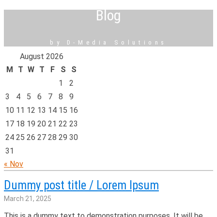
Blog
by D-Media Solutions
August 2026
M
T
W
T
F
S
S
1
2
3
4
5
6
7
8
9
10
11
12
13
14
15
16
17
18
19
20
21
22
23
24
25
26
27
28
29
30
31
« Nov
Dummy post title / Lorem Ipsum
March 21, 2025
This is a dummy text to demonstration purposes. It will be