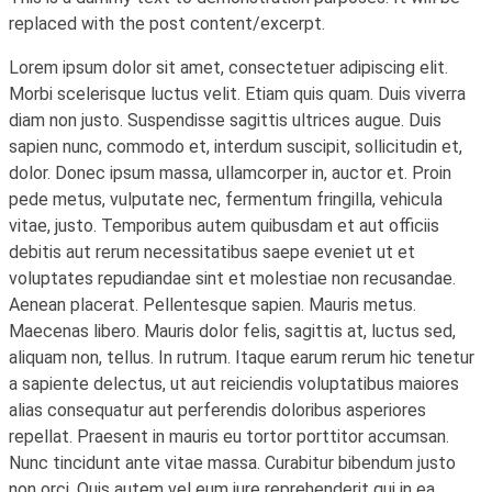
replaced with the post content/excerpt.
Lorem ipsum dolor sit amet, consectetuer adipiscing elit.
Morbi scelerisque luctus velit. Etiam quis quam. Duis viverra
diam non justo. Suspendisse sagittis ultrices augue. Duis
sapien nunc, commodo et, interdum suscipit, sollicitudin et,
dolor. Donec ipsum massa, ullamcorper in, auctor et. Proin
pede metus, vulputate nec, fermentum fringilla, vehicula
vitae, justo. Temporibus autem quibusdam et aut officiis
debitis aut rerum necessitatibus saepe eveniet ut et
voluptates repudiandae sint et molestiae non recusandae.
Aenean placerat. Pellentesque sapien. Mauris metus.
Maecenas libero. Mauris dolor felis, sagittis at, luctus sed,
aliquam non, tellus. In rutrum. Itaque earum rerum hic tenetur
a sapiente delectus, ut aut reiciendis voluptatibus maiores
alias consequatur aut perferendis doloribus asperiores
repellat. Praesent in mauris eu tortor porttitor accumsan.
Nunc tincidunt ante vitae massa. Curabitur bibendum justo
non orci. Quis autem vel eum iure reprehenderit qui in ea